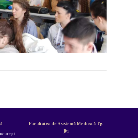
că
Facultatea de Asistență Medicală Tg.
Jiu
Bucureşti