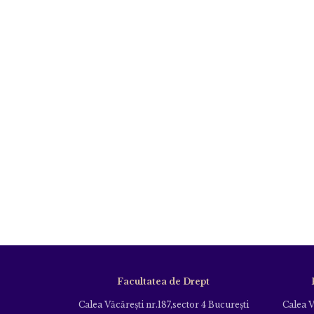
Facultatea de Drept
Calea Văcăreşti nr.187,sector 4 Bucureşti
Calea V