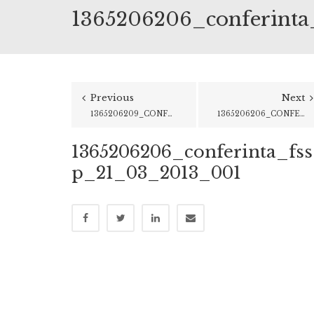
1365206206_conferint
Previous
Next
1365206209_CONFERINTA_FSSP_21_03_2013_009
1365206206_CONFERINTA_FSSP_21_03_2013_002
1365206206_conferinta_fss
p_21_03_2013_001