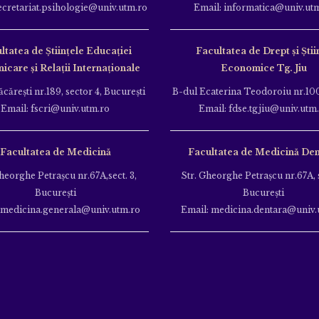
ecretariat.psihologie@univ.utm.ro
Email: informatica@univ.ut
ltatea de Ştiinţele Educației
Facultatea de Drept și Știi
care și Relații Internaționale
Economice Tg. Jiu
căreşti nr.189, sector 4, Bucureşti
B-dul Ecaterina Teodoroiu nr.100
Email: fscri@univ.utm.ro
Email: fdse.tgjiu@univ.utm
Facultatea de Medicină
Facultatea de Medicină Den
heorghe Petraşcu nr.67A,sect. 3,
Str. Gheorghe Petraşcu nr.67A, s
Bucureşti
Bucureşti
 medicina.generala@univ.utm.ro
Email: medicina.dentara@univ.