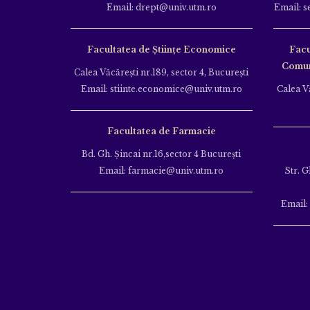
Email: drept@univ.utm.ro
Email: s
Facultatea de Științe Economice
Facu
Comuni
Calea Văcăreşti nr.189, sector 4, Bucureşti
Email: stiinte.economice@univ.utm.ro
Calea Vă
Facultatea de Farmacie
Bd. Gh. Şincai nr.16,sector 4 Bucureşti
Email: farmacie@univ.utm.ro
Str. G
Email: