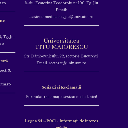
m.ro
B-dul Ecaterina Teodoroiu nr.100, Tg. Jiu
Email:
asistentamedicala.tgjiu@univ.utm.ro
nțe
, Tg. Jiu
Universitatea
.ro
TITU MAIORESCU
Str. Dâmbovnicului 22, sector 4, București,
tară
Email: rectorat@univ.utm.ro
ect. 3,
utm.ro
Sesizări și Reclamații
Formular reclamație sesizare : click aici!
Legea 544/2001 - Informații de interes
public