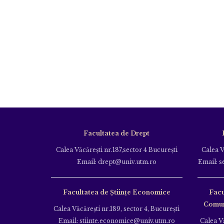
Facultatea de Drept
Calea Văcăreşti nr.187,sector 4 Bucureşti
Calea V
Email: drept@univ.utm.ro
Email: s
Facultatea de Științe Economice
Facu
Comuni
Calea Văcăreşti nr.189, sector 4, Bucureşti
Email: stiinte.economice@univ.utm.ro
Calea Vă