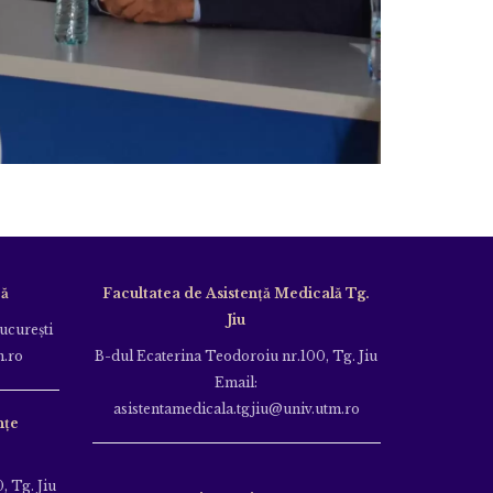
că
Facultatea de Asistență Medicală Tg.
Jiu
Bucureşti
m.ro
B-dul Ecaterina Teodoroiu nr.100, Tg. Jiu
Email:
asistentamedicala.tgjiu@univ.utm.ro
nțe
, Tg. Jiu