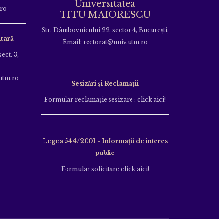
Universitatea
.ro
TITU MAIORESCU
Str. Dâmbovnicului 22, sector 4, București,
tară
Email: rectorat@univ.utm.ro
ect. 3,
utm.ro
Sesizări și Reclamații
Formular reclamație sesizare : click aici!
Legea 544/2001 - Informații de interes
public
Formular solicitare click aici!