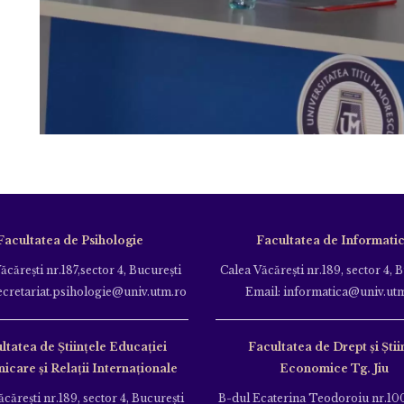
Facultatea de Psihologie
Facultatea de Informati
ăcăreşti nr.187,sector 4, Bucureşti
Calea Văcăreşti nr.189, sector 4, 
ecretariat.psihologie@univ.utm.ro
Email: informatica@univ.ut
ltatea de Ştiinţele Educației
Facultatea de Drept și Știi
care și Relații Internaționale
Economice Tg. Jiu
căreşti nr.189, sector 4, Bucureşti
B-dul Ecaterina Teodoroiu nr.100