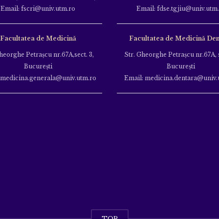
Email: fscri@univ.utm.ro
Email: fdse.tgjiu@univ.utm
Facultatea de Medicină
Facultatea de Medicină Den
heorghe Petraşcu nr.67A,sect. 3,
Str. Gheorghe Petraşcu nr.67A, s
Bucureşti
Bucureşti
 medicina.generala@univ.utm.ro
Email: medicina.dentara@univ.
TOP