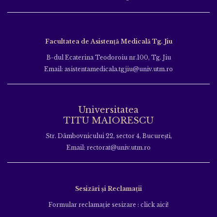
Facultatea de Asistență Medicală Tg. Jiu
B-dul Ecaterina Teodoroiu nr.100, Tg. Jiu
Email: asistentamedicala.tgjiu@univ.utm.ro
Universitatea
TITU MAIORESCU
Str. Dâmbovnicului 22, sector 4, București,
Email: rectorat@univ.utm.ro
Sesizări și Reclamații
Formular reclamație sesizare : click aici!