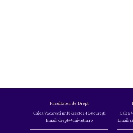
Facultatea de Drept
Calea Văcăreşti nr.187,sector 4 Bucureşti
Calea V
Email: drept@univ.utm.ro
Email: s