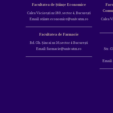
Facultatea de Științe Economice
Facu
Comuni
Calea Văcăreşti nr.189, sector 4, Bucureşti
Email: stiinte.economice@univ.utm.ro
Calea Vă
Facultatea de Farmacie
Bd. Gh. Şincai nr.16,sector 4 Bucureşti
Email: farmacie@univ.utm.ro
Str. G
Email: