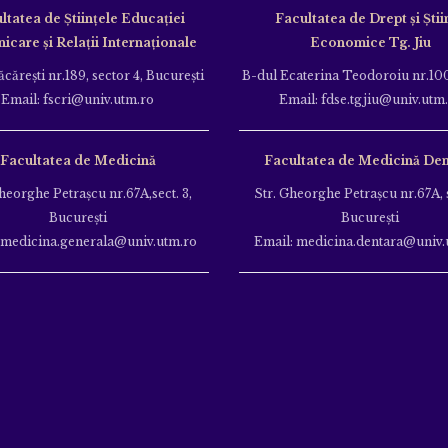
ltatea de Ştiinţele Educației
Facultatea de Drept și Știi
care și Relații Internaționale
Economice Tg. Jiu
căreşti nr.189, sector 4, Bucureşti
B-dul Ecaterina Teodoroiu nr.100
Email: fscri@univ.utm.ro
Email: fdse.tgjiu@univ.utm
Facultatea de Medicină
Facultatea de Medicină Den
heorghe Petraşcu nr.67A,sect. 3,
Str. Gheorghe Petraşcu nr.67A, s
Bucureşti
Bucureşti
 medicina.generala@univ.utm.ro
Email: medicina.dentara@univ.