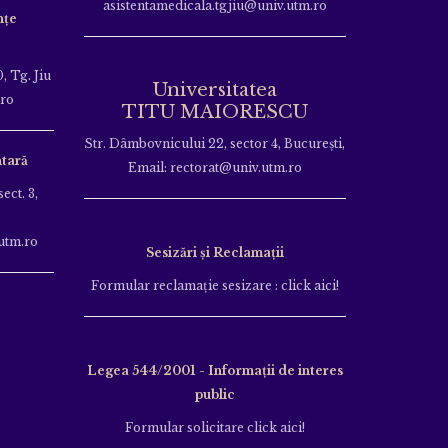
asistentamedicala.tgjiu@univ.utm.ro
nțe
, Tg. Jiu
Universitatea
.ro
TITU MAIORESCU
Str. Dâmbovnicului 22, sector 4, București,
tară
Email: rectorat@univ.utm.ro
ect. 3,
utm.ro
Sesizări și Reclamații
Formular reclamație sesizare : click aici!
Legea 544/2001 - Informații de interes
public
Formular solicitare click aici!