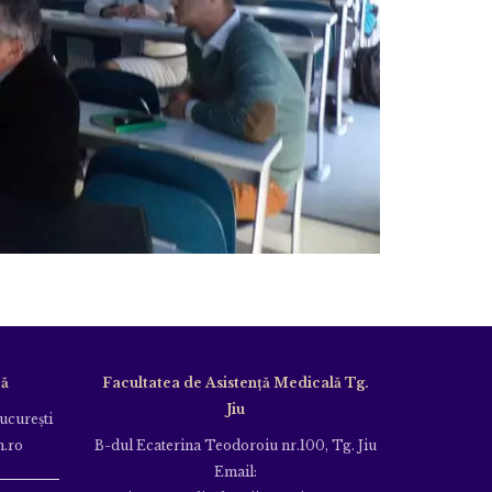
că
Facultatea de Asistență Medicală Tg.
Jiu
Bucureşti
m.ro
B-dul Ecaterina Teodoroiu nr.100, Tg. Jiu
Email: