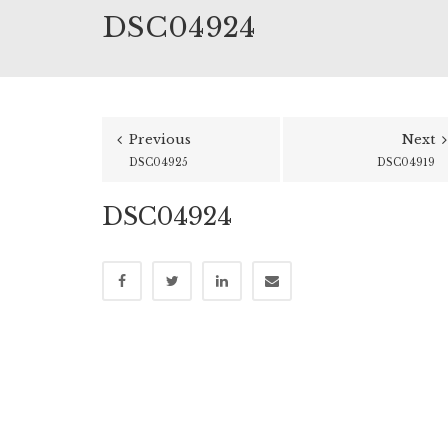
DSC04924
Previous
Next
DSC04925
DSC04919
DSC04924