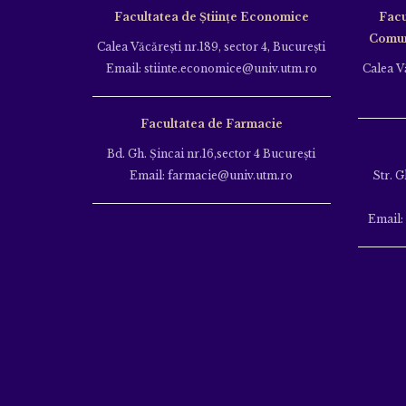
Facultatea de Științe Economice
Facu
Comuni
Calea Văcăreşti nr.189, sector 4, Bucureşti
Email: stiinte.economice@univ.utm.ro
Calea Vă
Facultatea de Farmacie
Bd. Gh. Şincai nr.16,sector 4 Bucureşti
Email: farmacie@univ.utm.ro
Str. G
Email: