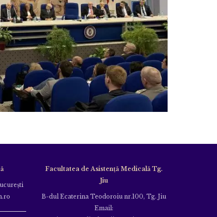
că
Facultatea de Asistență Medicală Tg.
Jiu
Bucureşti
m.ro
B-dul Ecaterina Teodoroiu nr.100, Tg. Jiu
Email: