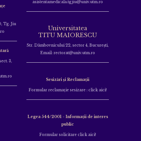
asistentamedicala.tgjiu@univ.utm.ro
nțe
, Tg. Jiu
Universitatea
.ro
TITU MAIORESCU
Str. Dâmbovnicului 22, sector 4, București,
tară
Email: rectorat@univ.utm.ro
ect. 3,
utm.ro
Sesizări și Reclamații
Formular reclamație sesizare : click aici!
Legea 544/2001 - Informații de interes
public
Formular solicitare click aici!