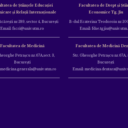
ltatea de Ştiinţele Educației
Facultatea de Drept și Știi
care și Relații Internaționale
Economice Tg. Jiu
căreşti nr.189, sector 4, Bucureşti
B-dul Ecaterina Teodoroiu nr.100
Email: fscri@univ.utm.ro
Email: fdse.tgjiu@univ.utm
Facultatea de Medicină
Facultatea de Medicină Den
heorghe Petraşcu nr.67A,sect. 3,
Str. Gheorghe Petraşcu nr.67A, s
Bucureşti
Bucureşti
 medicina.generala@univ.utm.ro
Email: medicina.dentara@univ.