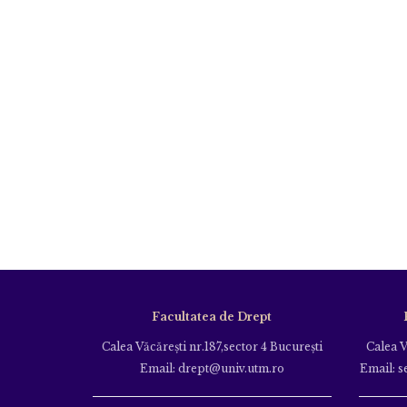
Facultatea de Drept
Calea Văcăreşti nr.187,sector 4 Bucureşti
Calea V
Email: drept@univ.utm.ro
Email: s