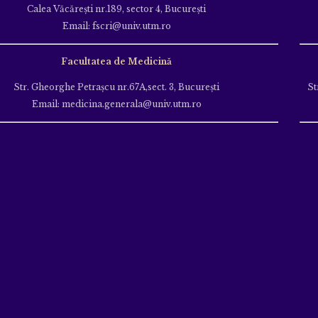
Calea Văcăreşti nr.189, sector 4, Bucureşti
Email: fscri@univ.utm.ro
Facultatea de Medicină
Str. Gheorghe Petraşcu nr.67A,sect. 3, Bucureşti
St
Email: medicina.generala@univ.utm.ro