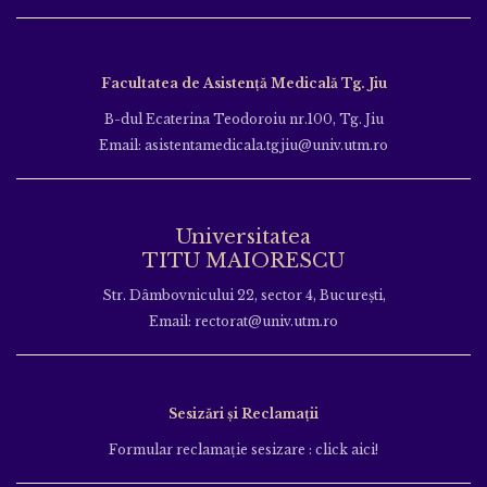
Facultatea de Asistență Medicală Tg. Jiu
B-dul Ecaterina Teodoroiu nr.100, Tg. Jiu
Email: asistentamedicala.tgjiu@univ.utm.ro
Universitatea
TITU MAIORESCU
Str. Dâmbovnicului 22, sector 4, București,
Email: rectorat@univ.utm.ro
Sesizări și Reclamații
Formular reclamație sesizare : click aici!