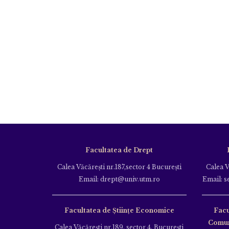
Facultatea de Drept
Calea Văcăreşti nr.187,sector 4 Bucureşti
Calea V
Email: drept@univ.utm.ro
Email: s
Facultatea de Științe Economice
Facu
Comuni
Calea Văcăreşti nr.189, sector 4, Bucureşti