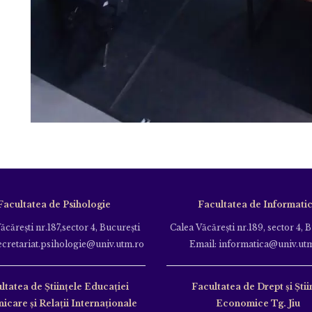
Facultatea de Psihologie
Facultatea de Informati
ăcăreşti nr.187,sector 4, Bucureşti
Calea Văcăreşti nr.189, sector 4, 
ecretariat.psihologie@univ.utm.ro
Email: informatica@univ.ut
ltatea de Ştiinţele Educației
Facultatea de Drept și Știi
care și Relații Internaționale
Economice Tg. Jiu