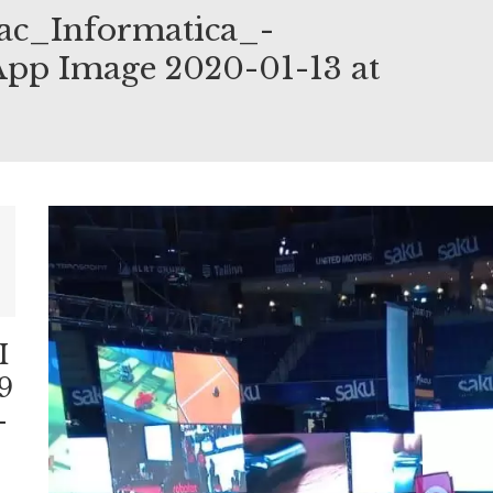
ac_Informatica_-
p Image 2020-01-13 at
E_FAC_INFORMATICA_-
TSAPP
I
9
-