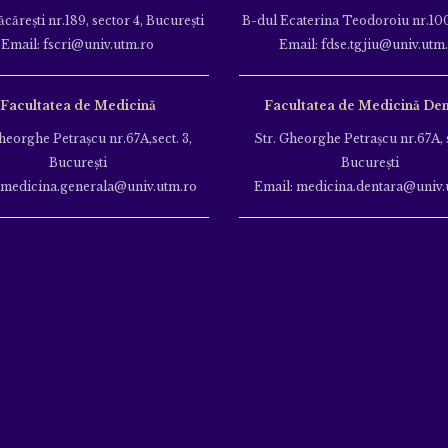
căreşti nr.189, sector 4, Bucureşti
B-dul Ecaterina Teodoroiu nr.100
Email: fscri@univ.utm.ro
Email: fdse.tgjiu@univ.utm
Facultatea de Medicină
Facultatea de Medicină Den
heorghe Petraşcu nr.67A,sect. 3,
Str. Gheorghe Petraşcu nr.67A, s
Bucureşti
Bucureşti
 medicina.generala@univ.utm.ro
Email: medicina.dentara@univ.