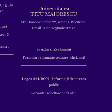
, Tg. Jiu
Universitatea
.ro
TITU MAIORESCU
Str. Dâmbovnicului 22, sector 4, București,
tară
Email: rectorat@univ.utm.ro
ect. 3,
utm.ro
Sesizări și Reclamații
Formular reclamație sesizare : click aici!
Legea 544/2001 - Informații de interes
public
Formular solicitare click aici!