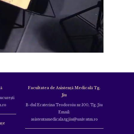
că
Facultatea de Asistență Medicală Tg.
Jiu
Bucureşti
m.ro
B-dul Ecaterina Teodoroiu nr.100, Tg. Jiu
Email:
asistentamedicala.tgjiu@univ.utm.ro
nțe