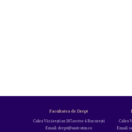
Facultatea de Drept
Calea Văcăreşti nr.187,sector 4 Bucureşti
Calea V
Email: drept@univ.utm.ro
Email: s