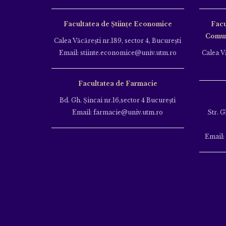
Facultatea de Științe Economice
Facu
Comuni
Calea Văcăreşti nr.189, sector 4, Bucureşti
Email: stiinte.economice@univ.utm.ro
Calea Vă
Facultatea de Farmacie
Bd. Gh. Şincai nr.16,sector 4 Bucureşti
Email: farmacie@univ.utm.ro
Str. G
Email: