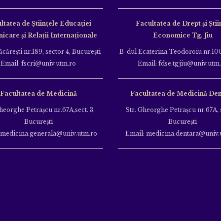
ltatea de Ştiinţele Educației
Facultatea de Drept și Știi
care și Relații Internaționale
Economice Tg. Jiu
căreşti nr.189, sector 4, Bucureşti
B-dul Ecaterina Teodoroiu nr.100
Email: fscri@univ.utm.ro
Email: fdse.tgjiu@univ.utm
Facultatea de Medicină
Facultatea de Medicină Den
heorghe Petraşcu nr.67A,sect. 3,
Str. Gheorghe Petraşcu nr.67A, s
Bucureşti
Bucureşti
 medicina.generala@univ.utm.ro
Email: medicina.dentara@univ.