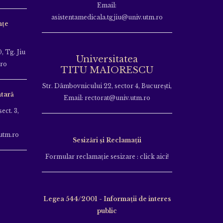
Email:
asistentamedicala.tgjiu@univ.utm.ro
nțe
, Tg. Jiu
Universitatea
.ro
TITU MAIORESCU
Str. Dâmbovnicului 22, sector 4, București,
tară
Email: rectorat@univ.utm.ro
ect. 3,
utm.ro
Sesizări și Reclamații
Formular reclamație sesizare : click aici!
Legea 544/2001 - Informații de interes
public