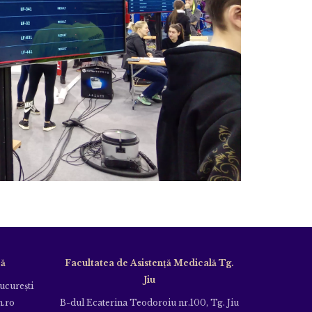
că
Facultatea de Asistență Medicală Tg.
Jiu
Bucureşti
m.ro
B-dul Ecaterina Teodoroiu nr.100, Tg. Jiu