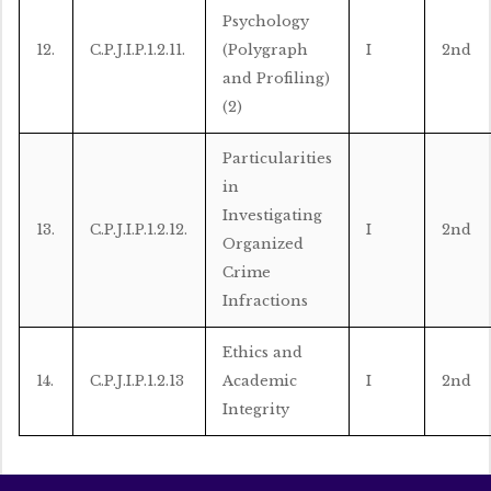
Psychology
12.
C.P.J.I.P.1.2.11.
(Polygraph
I
2nd
and Profiling)
(2)
Particularities
in
Investigating
13.
C.P.J.I.P.1.2.12.
I
2nd
Organized
Crime
Infractions
Ethics and
14.
C.P.J.I.P.1.2.13
Academic
I
2nd
Integrity