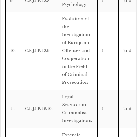
9.
C.P.J.I.P.1.2.8.
I
2nd
Psychology
Evolution of
the
Investigation
of European
10.
C.P.J.I.P.1.2.9.
Offenses and
I
2nd
Cooperation
in the Field
of Criminal
Prosecution
Legal
Sciences in
11.
C.P.J.I.P.1.2.10.
I
2nd
Criminalist
Investigations
Forensic