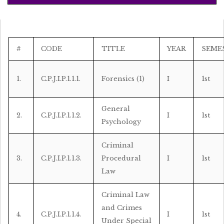
#
CODE
TITLE
YEAR
SEME
1.
C.P.J.I.P.1.1.1.
Forensics (1)
I
1st
General
2.
C.P.J.I.P.1.1.2.
I
1st
Psychology
Criminal
3.
C.P.J.I.P.1.1.3.
Procedural
I
1st
Law
Criminal Law
and Crimes
4.
C.P.J.I.P.1.1.4.
I
1st
Under Special