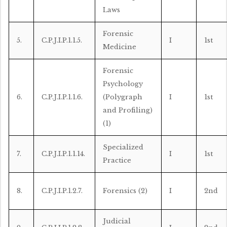
Laws
Forensic
5.
C.P.J.I.P.1.1.5.
I
1st
Medicine
Forensic
Psychology
6.
C.P.J.I.P.1.1.6.
(Polygraph
I
1st
and Profiling)
(1)
Specialized
7.
C.P.J.I.P.1.1.14.
I
1st
Practice
8.
C.P.J.I.P.1.2.7.
Forensics (2)
I
2nd
Judicial