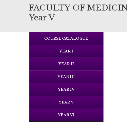
FACULTY OF MEDICIN
Year V
COURSE CATALOGUE
YEAR I
YEAR II
YEAR III
YEAR IV
YEAR V
YEAR VI