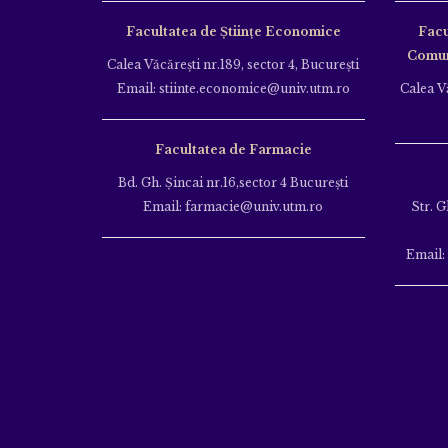
Facultatea de Științe Economice
Facu
Comuni
Calea Văcăreşti nr.189, sector 4, Bucureşti
Email: stiinte.economice@univ.utm.ro
Calea Vă
Facultatea de Farmacie
Bd. Gh. Şincai nr.16,sector 4 Bucureşti
Email: farmacie@univ.utm.ro
Str. G
Email: