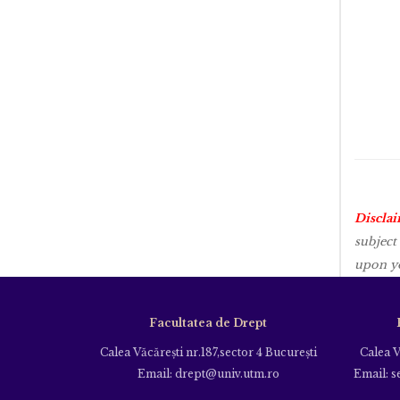
Disclai
subject
upon yo
Facultatea de Drept
Calea Văcăreşti nr.187,sector 4 Bucureşti
Calea V
Email: drept@univ.utm.ro
Email: s