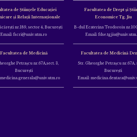
ltatea de Ştiinţele Educației
Facultatea de Drept și Știi
care și Relații Internaționale
Economice Tg. Jiu
căreşti nr.189, sector 4, Bucureşti
B-dul Ecaterina Teodoroiu nr.100
Email: fscri@univ.utm.ro
Email: fdse.tgjiu@univ.utm
Facultatea de Medicină
Facultatea de Medicină Den
heorghe Petraşcu nr.67A,sect. 3,
Str. Gheorghe Petraşcu nr.67A, s
Bucureşti
Bucureşti
 medicina.generala@univ.utm.ro
Email: medicina.dentara@univ.