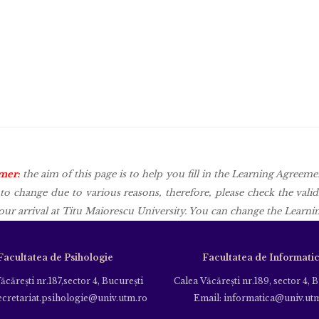
mer:
the aim of this page is to help you fill in the Learning Agreem
 to change due to various reasons, therefore, please check the vali
ur arrival at Titu Maiorescu University. You can change the Learnin
Facultatea de Psihologie
Facultatea de Informati
ăcăreşti nr.187,sector 4, Bucureşti
Calea Văcăreşti nr.189, sector 4, 
ecretariat.psihologie@univ.utm.ro
Email: informatica@univ.ut