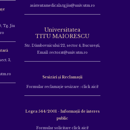
asistentamedicala.tgjiu@univ.utm.ro
nțe
, Tg. Jiu
Universitatea
.ro
TITU MAIORESCU
Str. Dâmbovnicului 22, sector 4, București,
tară
Email: rectorat@univ.utm.ro
ect. 3,
utm.ro
Sesizări și Reclamații
Formular reclamație sesizare : click aici!
Legea 544/2001 - Informații de interes
public
Formular solicitare click aici!