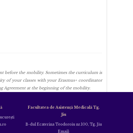
ent before the mobility. Sometimes the curriculum is
dity of your classes with your Erasmus+ coordinator
g Agreement at the beginning of the mobility.
că
Facultatea de Asistență Medicală Tg.
Jiu
Bucureşti
m.ro
B-dul Ecaterina Teodoroiu nr.100, Tg. Jiu
Email: