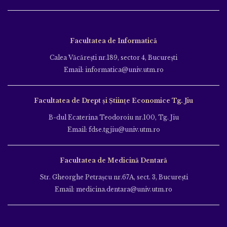
Facultatea de Informatică
Calea Văcăreşti nr.189, sector 4, Bucureşti
Email: informatica@univ.utm.ro
Facultatea de Drept și Științe Economice Tg. Jiu
B-dul Ecaterina Teodoroiu nr.100, Tg. Jiu
Email: fdse.tgjiu@univ.utm.ro
Facultatea de Medicină Dentară
Str. Gheorghe Petraşcu nr.67A, sect. 3, Bucureşti
Email: medicina.dentara@univ.utm.ro