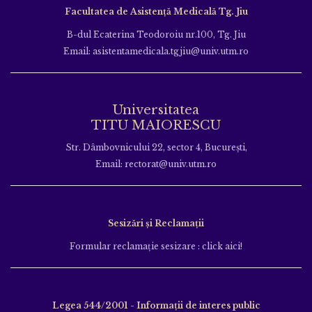
Facultatea de Asistență Medicală Tg. Jiu
B-dul Ecaterina Teodoroiu nr.100, Tg. Jiu
Email: asistentamedicala.tgjiu@univ.utm.ro
Universitatea
TITU MAIORESCU
Str. Dâmbovnicului 22, sector 4, București,
Email: rectorat@univ.utm.ro
Sesizări și Reclamații
Formular reclamație sesizare : click aici!
Legea 544/2001 - Informații de interes public