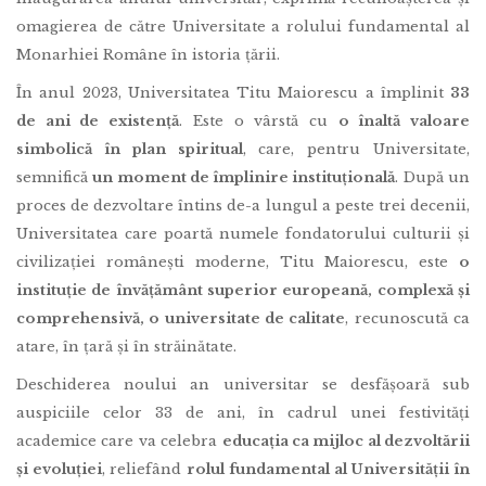
omagierea de către Universitate a rolului fundamental al
Monarhiei Române în istoria țării.
În anul 2023, Universitatea Titu Maiorescu a împlinit
33
de ani de existență
. Este o vârstă cu
o înaltă valoare
simbolică în plan spiritual
, care, pentru Universitate,
semnifică
un moment de împlinire instituțională
. După un
proces de dezvoltare întins de-a lungul a peste trei decenii,
Universitatea care poartă numele fondatorului culturii și
civilizației românești moderne, Titu Maiorescu, este
o
instituție de învățământ superior europeană, complexă și
comprehensivă, o universitate de calitate
, recunoscută ca
atare, în țară și în străinătate.
Deschiderea noului an universitar se desfășoară sub
auspiciile celor 33 de ani, în cadrul unei festivități
academice care va celebra
educația ca mijloc al dezvoltării
și evoluției
, reliefând
rolul fundamental al Universității în