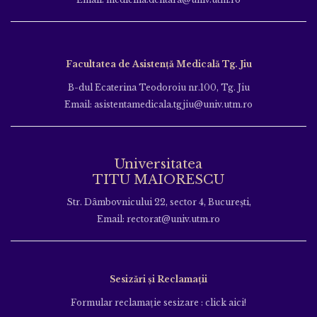
Facultatea de Asistență Medicală Tg. Jiu
B-dul Ecaterina Teodoroiu nr.100, Tg. Jiu
Email: asistentamedicala.tgjiu@univ.utm.ro
Universitatea
TITU MAIORESCU
Str. Dâmbovnicului 22, sector 4, București,
Email: rectorat@univ.utm.ro
Sesizări și Reclamații
Formular reclamație sesizare : click aici!