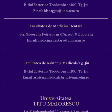
B-dul Ecaterina Teodoroiu nr.100, Tg. Jiu
Email: fdse.tgjiu@univ.utm.ro
Facultatea de Medicină Dentară
Str. Gheorghe Petraşcu nr.67A, sect. 3, Bucureşti
Email: medicina.dentara@univ.utm.ro
Facultatea de Asistență Medicală Tg. Jiu
B-dul Ecaterina Teodoroiu nr.100, Tg. Jiu
Email: asistentamedicala.tgjiu@univ.utm.ro
Universitatea
TITU MAIORESCU
Str. Dâmbovnicului 22, sector 4, București,