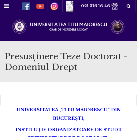
Meniu
021 316 16 46
Presusținere Teze Doctorat -
Domeniul Drept
UNIVERSITATEA „TITU MAIORESCU” DIN
BUCUREŞTI,
INSTITUŢIE ORGANIZATOARE DE STUDII