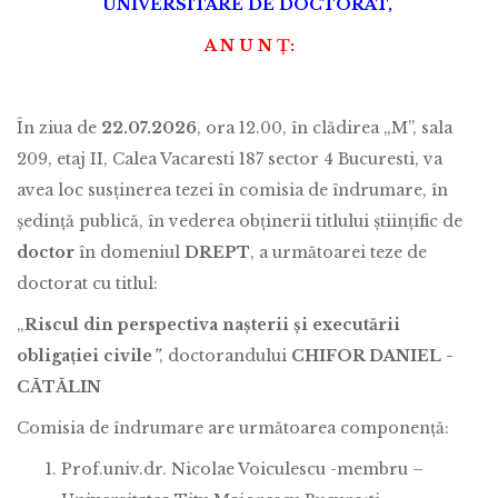
UNIVERSITARE DE DOCTORAT,
A N U N Ţ:
În ziua de
22.07.2026
, ora 12.00, în clădirea „M”, sala
209, etaj II, Calea Vacaresti 187 sector 4 Bucuresti, va
avea loc susţinerea tezei în comisia de îndrumare, în
şedinţă publică, în vederea obţinerii titlului ştiinţific de
doctor
în domeniul
DREPT
, a următoarei teze de
doctorat cu titlul:
„
Riscul din perspectiva nașterii și executării
obligației civile
”
, doctorandului
CHIFOR DANIEL -
CĂTĂLIN
Comisia de îndrumare are următoarea componență:
Prof.univ.dr. Nicolae Voiculescu -membru –