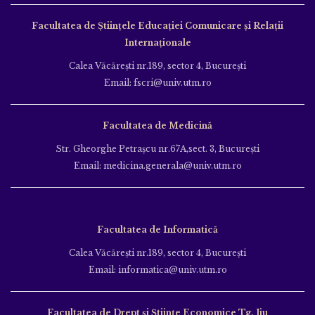
Facultatea de Ştiinţele Educației Comunicare și Relații
Internaționale
Calea Văcăreşti nr.189, sector 4, Bucureşti
Email: fscri@univ.utm.ro
Facultatea de Medicină
Str. Gheorghe Petraşcu nr.67A,sect. 3, Bucureşti
Email: medicina.generala@univ.utm.ro
Facultatea de Informatică
Calea Văcăreşti nr.189, sector 4, Bucureşti
Email: informatica@univ.utm.ro
Facultatea de Drept și Științe Economice Tg. Jiu