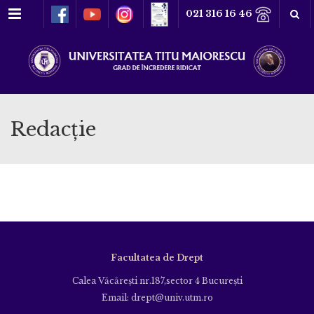
Meniu
021 316 16 46
Redacție
Facultatea de Drept
Calea Văcăreşti nr.187,sector 4 Bucureşti
Email: drept@univ.utm.ro