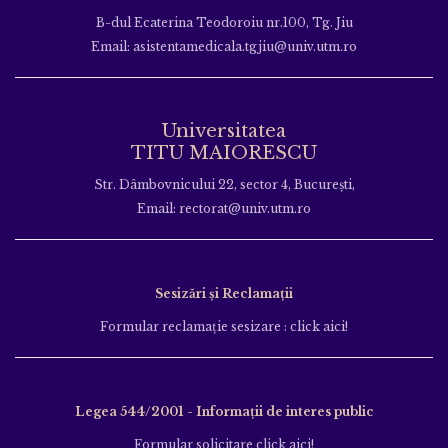
B-dul Ecaterina Teodoroiu nr.100, Tg. Jiu
Email: asistentamedicala.tgjiu@univ.utm.ro
Universitatea
TITU MAIORESCU
Str. Dâmbovnicului 22, sector 4, București,
Email: rectorat@univ.utm.ro
Sesizări și Reclamații
Formular reclamație sesizare : click aici!
Legea 544/2001 - Informații de interes public
Formular solicitare click aici!