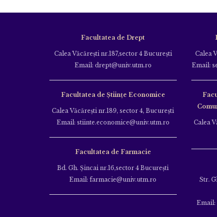
Facultatea de Drept
Calea Văcăreşti nr.187,sector 4 Bucureşti
Calea V
Email: drept@univ.utm.ro
Email: s
Facultatea de Științe Economice
Facu
Comuni
Calea Văcăreşti nr.189, sector 4, Bucureşti
Email: stiinte.economice@univ.utm.ro
Calea Vă
Facultatea de Farmacie
Bd. Gh. Şincai nr.16,sector 4 Bucureşti
Email: farmacie@univ.utm.ro
Str. G
Email: