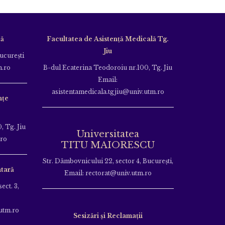
că
Facultatea de Asistență Medicală Tg.
Jiu
Bucureşti
m.ro
B-dul Ecaterina Teodoroiu nr.100, Tg. Jiu
Email:
asistentamedicala.tgjiu@univ.utm.ro
nțe
, Tg. Jiu
Universitatea
.ro
TITU MAIORESCU
Str. Dâmbovnicului 22, sector 4, București,
tară
Email: rectorat@univ.utm.ro
ect. 3,
utm.ro
Sesizări și Reclamații