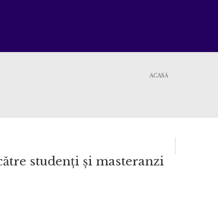
ACASĂ
către studenți și masteranzi