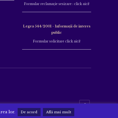
Formular reclamație sesizare : click aici!
Legea 544/2001 - Informații de interes
public
Formular solicitare click aici!
area lor.
De acord
Află mai mult