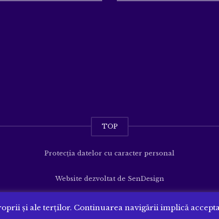
TOP
Protecția datelor cu caracter personal
Website dezvoltat de
SenDesign
oprii și ale terților. Continuarea navigării implică accept