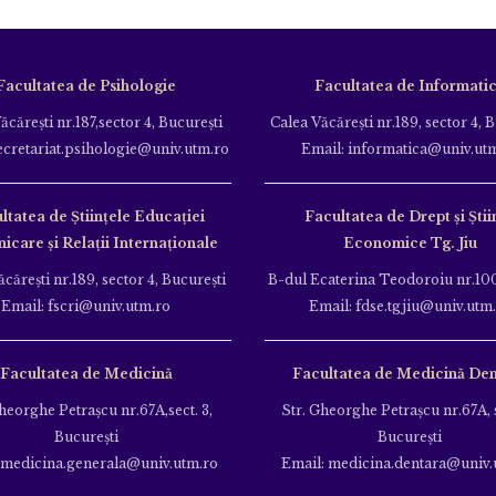
Facultatea de Psihologie
Facultatea de Informati
ăcăreşti nr.187,sector 4, Bucureşti
Calea Văcăreşti nr.189, sector 4, 
ecretariat.psihologie@univ.utm.ro
Email: informatica@univ.ut
ltatea de Ştiinţele Educației
Facultatea de Drept și Știi
care și Relații Internaționale
Economice Tg. Jiu
căreşti nr.189, sector 4, Bucureşti
B-dul Ecaterina Teodoroiu nr.100
Email: fscri@univ.utm.ro
Email: fdse.tgjiu@univ.utm
Facultatea de Medicină
Facultatea de Medicină Den
heorghe Petraşcu nr.67A,sect. 3,
Str. Gheorghe Petraşcu nr.67A, s
Bucureşti
Bucureşti
 medicina.generala@univ.utm.ro
Email: medicina.dentara@univ.