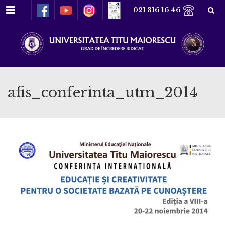
Meniu
021 316 16 46
afis_conferinta_utm_2014