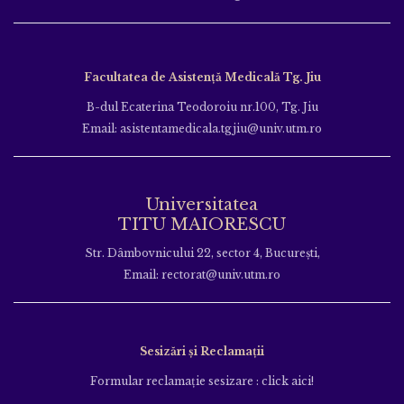
Facultatea de Asistență Medicală Tg. Jiu
B-dul Ecaterina Teodoroiu nr.100, Tg. Jiu
Email: asistentamedicala.tgjiu@univ.utm.ro
Universitatea
TITU MAIORESCU
Str. Dâmbovnicului 22, sector 4, București,
Email: rectorat@univ.utm.ro
Sesizări și Reclamații
Formular reclamație sesizare : click aici!