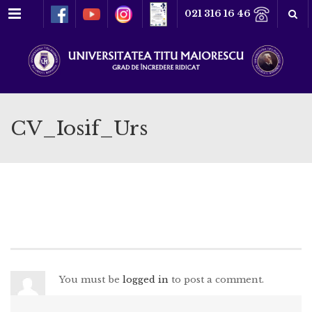
Meniu
021 316 16 46
CV_Iosif_Urs
You must be
logged in
to post a comment.