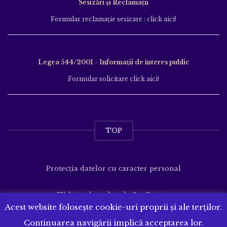
Sesizări și Reclamații
Formular reclamație sesizare : click aici!
Legea 544/2001 - Informații de interes public
Formular solicitare click aici!
TOP
Protecția datelor cu caracter personal
Website dezvoltat de
SenDesign
Acest website folosește cookie-uri proprii și ale terților.
Continuarea navigării implică acceptarea lor.