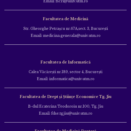
Email: fscri@univ.utm.ro
Facultatea de Medicină
Str. Gheorghe Petraşcu nr.67A,sect. 3, Bucureşti
Email: medicina.generala@univ.utm.ro
Facultatea de Informatică
Calea Văcăreşti nr.189, sector 4, Bucureşti
Email: informatica@univ.utm.ro
Facultatea de Drept și Științe Economice Tg. Jiu
B-dul Ecaterina Teodoroiu nr.100, Tg. Jiu
Email: fdse.tgjiu@univ.utm.ro