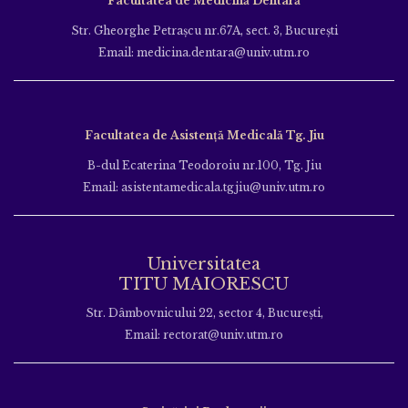
Facultatea de Medicină Dentară
Str. Gheorghe Petraşcu nr.67A, sect. 3, Bucureşti
Email: medicina.dentara@univ.utm.ro
Facultatea de Asistență Medicală Tg. Jiu
B-dul Ecaterina Teodoroiu nr.100, Tg. Jiu
Email: asistentamedicala.tgjiu@univ.utm.ro
Universitatea
TITU MAIORESCU
Str. Dâmbovnicului 22, sector 4, București,
Email: rectorat@univ.utm.ro