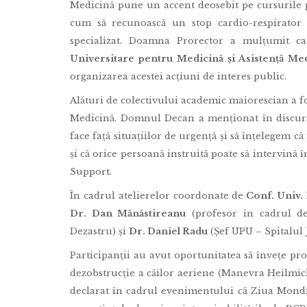
Medicină pune un accent deosebit pe cursurile p
cum să recunoască un stop cardio-respirator 
specializat. Doamna Prorector a mulțumit cad
Universitare pentru Medicină și Asistență 
organizarea acestei acțiuni de interes public.
Alături de colectivului academic maiorescian a 
Medicină. Domnul Decan a menționat în discursu
face față situațiilor de urgență și să înțelegem
și că orice persoană instruită poate să intervină î
Support.
În cadrul atelierelor coordonate de
Conf. Univ.
Dr. Dan Mănăstireanu
(profesor în cadrul de
Dezastru) și
Dr. Daniel Radu
(Șef UPU – Spitalul 
Participanții au avut oportunitatea să învețe pro
dezobstrucție a căilor aeriene (Manevra Heilmic
declarat în cadrul evenimentului că Ziua Mondia