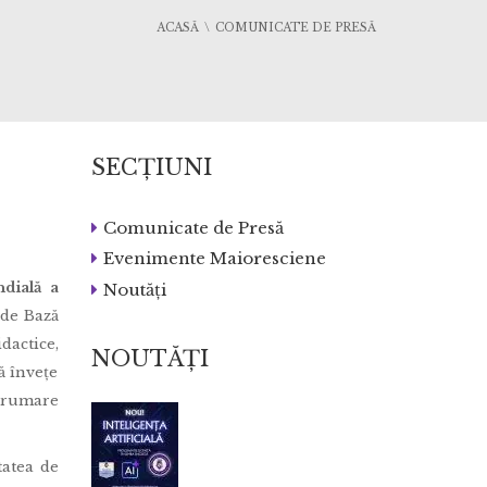
ACASĂ
COMUNICATE DE PRESĂ
SECȚIUNI
Comunicate de Presă
Evenimente Maioresciene
dială a
Noutăți
 de Bază
dactice,
NOUTĂȚI
ă învețe
ndrumare
tatea de