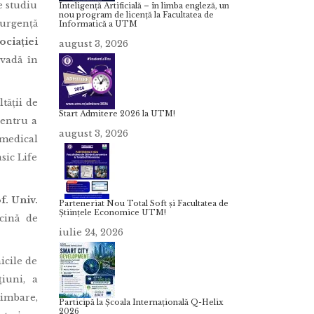
e studiu
Inteligență Artificială – în limba engleză, un
nou program de licență la Facultatea de
urgență
Informatică a UTM
ociației
august 3, 2026
vadă în
ltății de
Start Admitere 2026 la UTM!
pentru a
august 3, 2026
 medical
asic Life
f. Univ.
Parteneriat Nou Total Soft și Facultatea de
Științele Economice UTM!
cină de
iulie 24, 2026
icile de
cțiuni, a
himbare,
Participă la Școala Internațională Q-Helix
2026