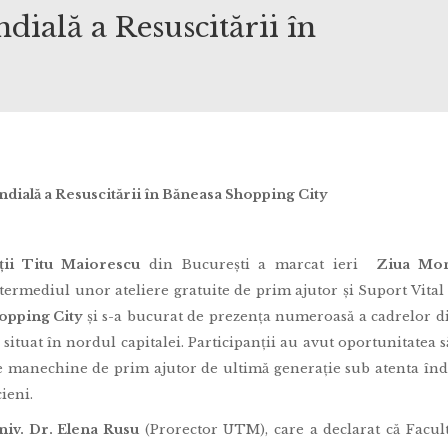
ială a Resuscitării în
ială a Resuscitării în Băneasa Shopping City
ții Titu Maiorescu
din București a marcat ieri
Ziua Mon
termediul unor ateliere gratuite de prim ajutor și Suport Vital
opping City
și s-a bucurat de prezența numeroasă a cadrelor di
 situat în nordul capitalei. Participanții au avut oportunitatea s
 pe manechine de prim ajutor de ultimă generație sub atenta î
ieni.
niv. Dr. Elena Rusu
(Prorector UTM), care a declarat că Facul