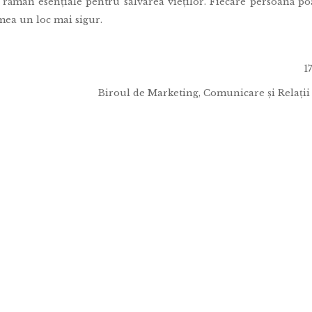
P rămân esențiale pentru salvarea vieților. Fiecare persoană po
mea un loc mai sigur.
1
Biroul de Marketing, Comunicare și Relații