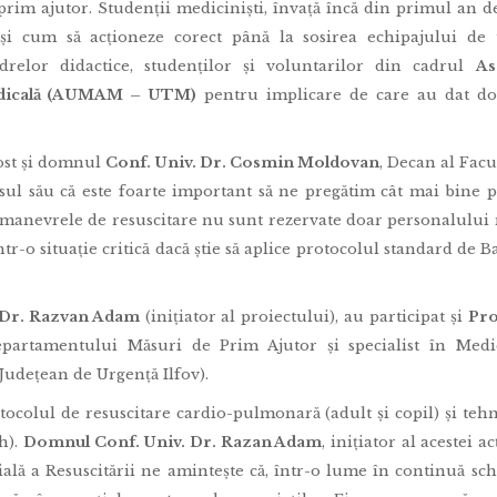
rim ajutor. Studenții mediciniști, învață încă din primul an d
și cum să acționeze corect până la sosirea echipajului de 
relor didactice, studenților și voluntarilor din cadrul
As
Medicală (AUMAM – UTM)
pentru implicare de care au dat do
fost și domnul
Conf. Univ. Dr. Cosmin Moldovan
, Decan al Facu
l său că este foarte important să ne pregătim cât mai bine 
 că manevrele de resuscitare nu sunt rezervate doar personalului
ntr-o situație critică dacă știe să aplice protocolul standard de B
 Dr. Razvan Adam
(inițiator al proiectului), au participat și
Pro
partamentului Măsuri de Prim Ajutor și specialist în Medi
Județean de Urgență Ilfov).
tocolul de resuscitare cardio-pulmonară (adult și copil) și tehn
h).
Domnul Conf. Univ. Dr. Razan Adam
, inițiator al acestei a
lă a Resuscitării ne amintește că, într-o lume în continuă sc