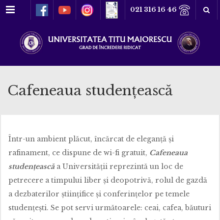
Meniu
021 316 16 46
Cafeneaua studențească
Într-un ambient plăcut, încărcat de eleganţă şi
rafinament, ce dispune de wi-fi gratuit,
Cafeneaua
studențească
a Universităţii reprezintă un loc de
petrecere a timpului liber şi deopotrivă, rolul de gazdă
a dezbaterilor ştiinţifice şi conferinţelor pe temele
studenţești. Se pot servi următoarele: ceai, cafea, băuturi