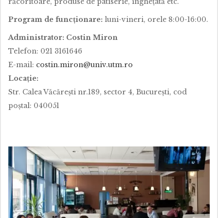
răcoritoare, produse de patiserie, îngheţată etc.
Program de funcţionare:
luni-vineri, orele 8:00-16:00.
Administrator: Costin Miron
Telefon: 021 3161646
E-mail:
costin.miron@univ.utm.ro
Locație:
Str. Calea Văcăreşti nr.189, sector 4, Bucureşti, cod
poștal: 040051