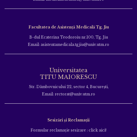
Facultatea de Asistență Medicală Tg. Jiu
B-dul Ecaterina Teodoroiu nr.100, Tg. Jiu
Email: asistentamedicala.tgjiu@univ.utm.ro
Universitatea
TITU MAIORESCU
Str. Dâmbovnicului 22, sector 4, București,
Email: rectorat@univ.utm.ro
Sesizări și Reclamații
Formular reclamație sesizare : click aici!