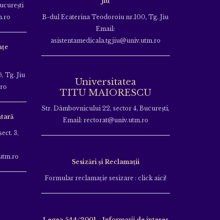
Jiu
Bucureşti
m.ro
B-dul Ecaterina Teodoroiu nr.100, Tg. Jiu
Email:
asistentamedicala.tgjiu@univ.utm.ro
nțe
, Tg. Jiu
Universitatea
.ro
TITU MAIORESCU
Str. Dâmbovnicului 22, sector 4, București,
tară
Email: rectorat@univ.utm.ro
ect. 3,
utm.ro
Sesizări și Reclamații
Formular reclamație sesizare : click aici!
Legea 544/2001 - Informații de interes