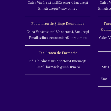
Calea Văcăreşti nr.187,sector 4 Bucureşti
Calea V
Email: drept@univ.utm.ro
Email: s
Facultatea de Științe Economice
Facu
Comuni
Calea Văcăreşti nr.189, sector 4, Bucureşti
Email: stiinte.economice@univ.utm.ro
Calea Vă
Facultatea de Farmacie
Bd. Gh. Şincai nr.16,sector 4 Bucureşti
Email: farmacie@univ.utm.ro
Str. G
Email: