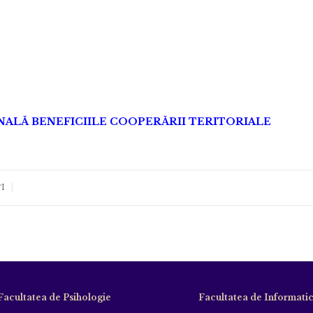
ALĂ BENEFICIILE COOPERĂRII TERITORIALE
|
I
Facultatea de Psihologie
Facultatea de Informati