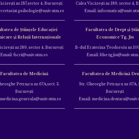
ăcăreşti nr.187,sector 4, Bucureşti
Calea Văcăreşti nr.189, sector 4, 
ecretariat.psihologie@univ.utm.ro
Email: informatica@univ.ut
ltatea de Ştiinţele Educației
Facultatea de Drept și Știi
care și Relații Internaționale
Economice Tg. Jiu
căreşti nr.189, sector 4, Bucureşti
B-dul Ecaterina Teodoroiu nr.100
Email: fscri@univ.utm.ro
Email: fdse.tgjiu@univ.utm
Facultatea de Medicină
Facultatea de Medicină Den
heorghe Petraşcu nr.67A,sect. 3,
Str. Gheorghe Petraşcu nr.67A, s
Bucureşti
Bucureşti
 medicina.generala@univ.utm.ro
Email: medicina.dentara@univ.