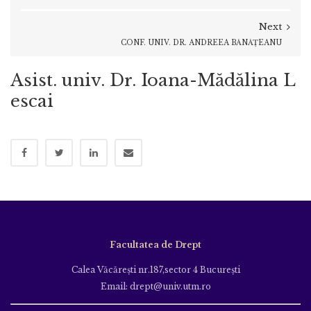
Next
CONF. UNIV. DR. ANDREEA BĂNĂȚEANU
Asist. univ. Dr. Ioana-Mădălina L
escai
Facultatea de Drept
Calea Văcăreşti nr.187,sector 4 Bucureşti
Email: drept@univ.utm.ro