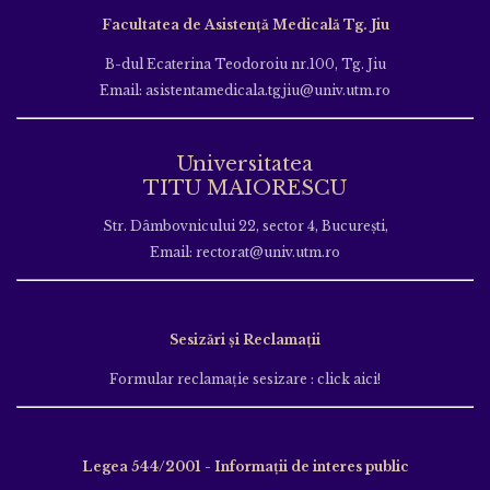
Facultatea de Asistență Medicală Tg. Jiu
B-dul Ecaterina Teodoroiu nr.100, Tg. Jiu
Email: asistentamedicala.tgjiu@univ.utm.ro
Universitatea
TITU MAIORESCU
Str. Dâmbovnicului 22, sector 4, București,
Email: rectorat@univ.utm.ro
Sesizări și Reclamații
Formular reclamație sesizare : click aici!
Legea 544/2001 - Informații de interes public