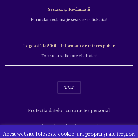
Sesizări și Reclamații
Formular reclamație sesizare : click aici!
Legea 544/2001 - Informații de interes public
Formular solicitare click aici!
TOP
Protecția datelor cu caracter personal
Website dezvoltat de
SenDesign
Acest website folosește cookie-uri proprii și ale terților.