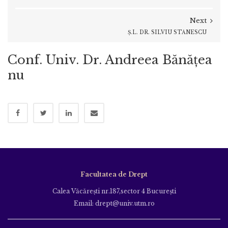
Next
Ș.L. DR. SILVIU STĂNESCU
Conf. Univ. Dr. Andreea Bănățea
nu
Facultatea de Drept
Calea Văcăreşti nr.187,sector 4 Bucureşti
Email: drept@univ.utm.ro