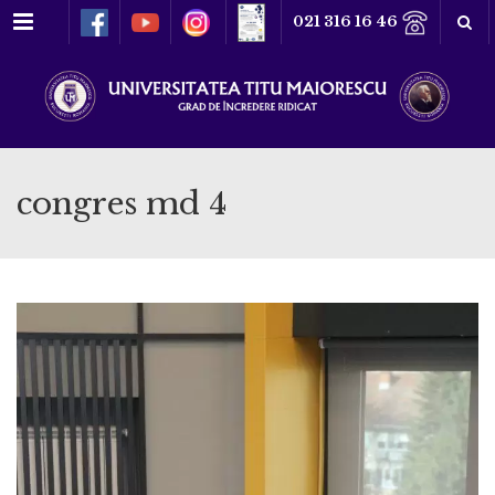
Meniu
021 316 16 46
congres md 4