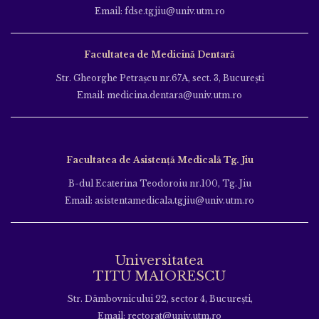
Email: fdse.tgjiu@univ.utm.ro
Facultatea de Medicină Dentară
Str. Gheorghe Petraşcu nr.67A, sect. 3, Bucureşti
Email: medicina.dentara@univ.utm.ro
Facultatea de Asistență Medicală Tg. Jiu
B-dul Ecaterina Teodoroiu nr.100, Tg. Jiu
Email: asistentamedicala.tgjiu@univ.utm.ro
Universitatea
TITU MAIORESCU
Str. Dâmbovnicului 22, sector 4, București,
Email: rectorat@univ.utm.ro