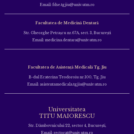
Email: fdse.tgjiu@univ.utm.ro
Facultatea de Medicină Dentară
Str. Gheorghe Petraşcu nr.67A, sect. 3, Bucureşti
Email: medicina.dentara@univ.utm.ro
Facultatea de Asistență Medicală Tg. Jiu
B-dul Ecaterina Teodoroiu nr.100, Tg. Jiu
Email: asistentamedicala.tgjiu@univ.utm.ro
Universitatea
TITU MAIORESCU
Str. Dâmbovnicului 22, sector 4, București,
Email: rectorat@univ.utm.ro