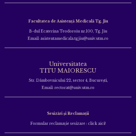
Facultatea de Asistență Medicală Tg. Jiu
B-dul Ecaterina Teodoroiu nr.100, Tg. Jiu
Email: asistentamedicala.tgjiu@univ.utm.ro
Universitatea
TITU MAIORESCU
Str. Dâmbovnicului 22, sector 4, București,
Email: rectorat@univ.utm.ro
Sesizări și Reclamații
Formular reclamație sesizare : click aici!