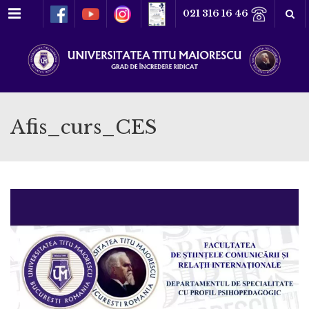
Meniu
021 316 16 46
Afis_curs_CES