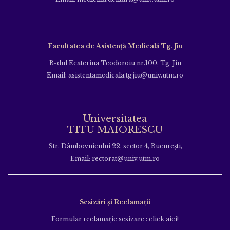
Facultatea de Asistență Medicală Tg. Jiu
B-dul Ecaterina Teodoroiu nr.100, Tg. Jiu
Email: asistentamedicala.tgjiu@univ.utm.ro
Universitatea
TITU MAIORESCU
Str. Dâmbovnicului 22, sector 4, București,
Email: rectorat@univ.utm.ro
Sesizări și Reclamații
Formular reclamație sesizare : click aici!