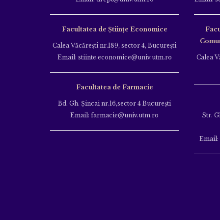
Facultatea de Științe Economice
Facu
Comuni
Calea Văcăreşti nr.189, sector 4, Bucureşti
Email: stiinte.economice@univ.utm.ro
Calea Vă
Facultatea de Farmacie
Bd. Gh. Şincai nr.16,sector 4 Bucureşti
Email: farmacie@univ.utm.ro
Str. G
Email: