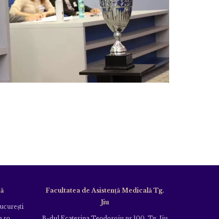
că
Facultatea de Asistență Medicală Tg.
Jiu
Bucureşti
m.ro
B-dul Ecaterina Teodoroiu nr.100, Tg. Jiu