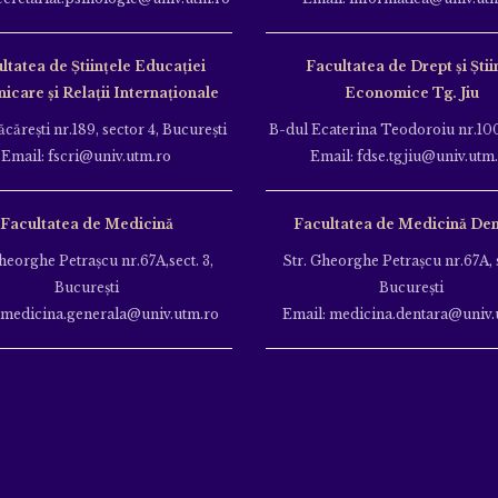
ltatea de Ştiinţele Educației
Facultatea de Drept și Știi
care și Relații Internaționale
Economice Tg. Jiu
căreşti nr.189, sector 4, Bucureşti
B-dul Ecaterina Teodoroiu nr.100
Email: fscri@univ.utm.ro
Email: fdse.tgjiu@univ.utm
Facultatea de Medicină
Facultatea de Medicină Den
heorghe Petraşcu nr.67A,sect. 3,
Str. Gheorghe Petraşcu nr.67A, s
Bucureşti
Bucureşti
 medicina.generala@univ.utm.ro
Email: medicina.dentara@univ.