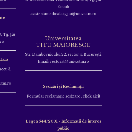
Email:
asistentamedicala.tgjiu@univ.utm.ro
nțe
, Tg. Jiu
Universitatea
.ro
TITU MAIORESCU
Str. Dâmbovnicului 22, sector 4, București,
tară
Email: rectorat@univ.utm.ro
ect. 3,
utm.ro
Sesizări și Reclamații
Formular reclamație sesizare : click aici!
Legea 544/2001 - Informații de interes
public