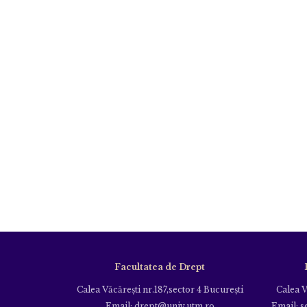
Facultatea de Drept
Calea Văcăreşti nr.187,sector 4 Bucureşti
Calea V
Email: drept@univ.utm.ro
Email: s