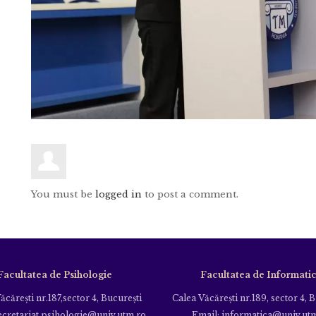
You must be
logged in
to post a comment.
Facultatea de Psihologie
Facultatea de Informati
ăcăreşti nr.187,sector 4, Bucureşti
Calea Văcăreşti nr.189, sector 4, 
ecretariat.psihologie@univ.utm.ro
Email: informatica@univ.ut