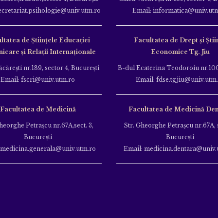
ecretariat.psihologie@univ.utm.ro
Email: informatica@univ.ut
ltatea de Ştiinţele Educației
Facultatea de Drept și Știi
care și Relații Internaționale
Economice Tg. Jiu
căreşti nr.189, sector 4, Bucureşti
B-dul Ecaterina Teodoroiu nr.100
Email: fscri@univ.utm.ro
Email: fdse.tgjiu@univ.utm
Facultatea de Medicină
Facultatea de Medicină Den
heorghe Petraşcu nr.67A,sect. 3,
Str. Gheorghe Petraşcu nr.67A, s
Bucureşti
Bucureşti
 medicina.generala@univ.utm.ro
Email: medicina.dentara@univ.