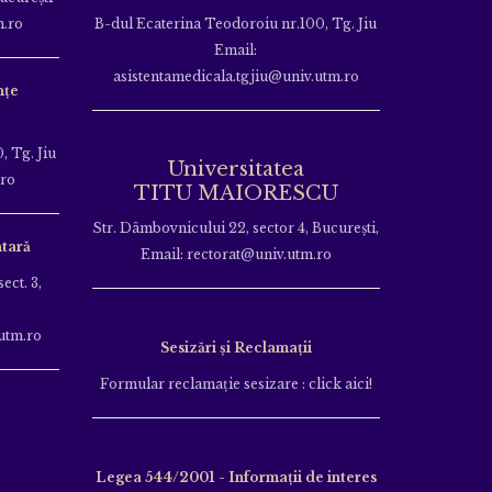
m.ro
B-dul Ecaterina Teodoroiu nr.100, Tg. Jiu
Email:
asistentamedicala.tgjiu@univ.utm.ro
nțe
, Tg. Jiu
Universitatea
.ro
TITU MAIORESCU
Str. Dâmbovnicului 22, sector 4, București,
tară
Email: rectorat@univ.utm.ro
ect. 3,
utm.ro
Sesizări și Reclamații
Formular reclamație sesizare : click aici!
Legea 544/2001 - Informații de interes