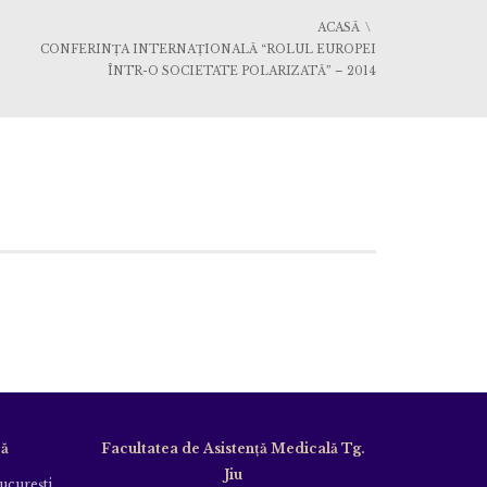
ACASĂ
CONFERINŢA INTERNAŢIONALĂ “ROLUL EUROPEI
ÎNTR-O SOCIETATE POLARIZATĂ” – 2014
că
Facultatea de Asistență Medicală Tg.
Jiu
Bucureşti