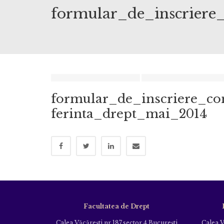
formular_de_inscriere
formular_de_inscriere_co
ferinta_drept_mai_2014
Facultatea de Drept
Calea Văcăreşti nr.187,sector 4 Bucureşti
Calea V