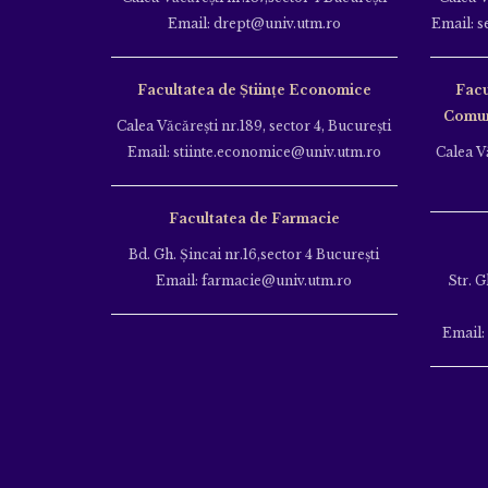
Email: drept@univ.utm.ro
Email: s
Facultatea de Științe Economice
Facu
Comuni
Calea Văcăreşti nr.189, sector 4, Bucureşti
Email: stiinte.economice@univ.utm.ro
Calea Vă
Facultatea de Farmacie
Bd. Gh. Şincai nr.16,sector 4 Bucureşti
Email: farmacie@univ.utm.ro
Str. G
Email: