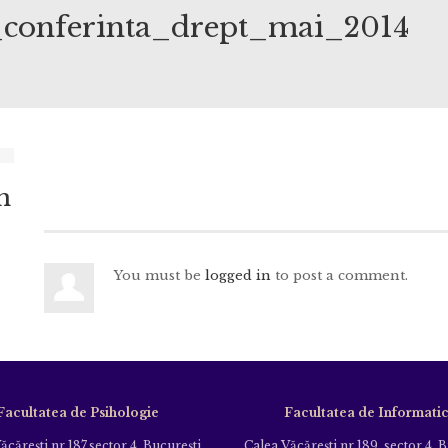
_conferinta_drept_mai_2014
n
You must be
logged in
to post a comment.
Facultatea de Psihologie
Facultatea de Informati
ăcăreşti nr.187,sector 4, Bucureşti
Calea Văcăreşti nr.189, sector 4, 