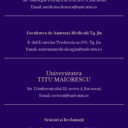
Str. Gheorghe Petraşcu nr.67A, sect. 3, Bucureşti
Email: medicina.dentara@univ.utm.ro
Facultatea de Asistență Medicală Tg. Jiu
B-dul Ecaterina Teodoroiu nr.100, Tg. Jiu
Email: asistentamedicala.tgjiu@univ.utm.ro
Universitatea
TITU MAIORESCU
Str. Dâmbovnicului 22, sector 4, București,
Email: rectorat@univ.utm.ro
Sesizări și Reclamații