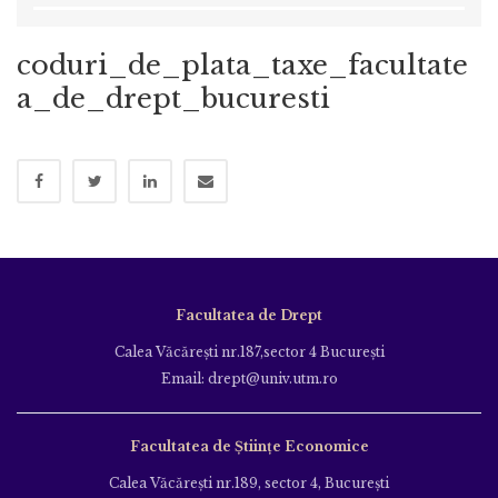
coduri_de_plata_taxe_facultate
a_de_drept_bucuresti
Facultatea de Drept
Calea Văcăreşti nr.187,sector 4 Bucureşti
Email: drept@univ.utm.ro
Facultatea de Științe Economice
Calea Văcăreşti nr.189, sector 4, Bucureşti