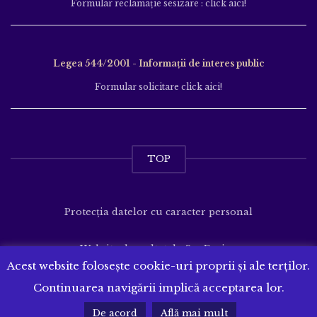
Formular reclamație sesizare : click aici!
Legea 544/2001 - Informații de interes public
Formular solicitare click aici!
TOP
Protecția datelor cu caracter personal
Website dezvoltat de
SenDesign
Acest website folosește cookie-uri proprii și ale terților.
Continuarea navigării implică acceptarea lor.
De acord
Află mai mult