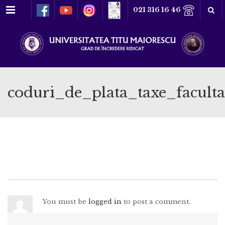
Meniu
021 316 16 46
coduri_de_plata_taxe_facult
You must be
logged in
to post a comment.