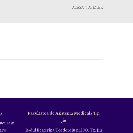
ACASĂ
AVIZIER
că
Facultatea de Asistență Medicală Tg.
Jiu
Bucureşti
m.ro
B-dul Ecaterina Teodoroiu nr.100, Tg. Jiu