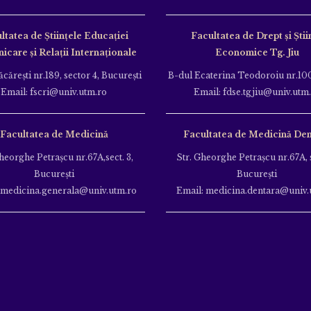
ltatea de Ştiinţele Educației
Facultatea de Drept și Știi
care și Relații Internaționale
Economice Tg. Jiu
căreşti nr.189, sector 4, Bucureşti
B-dul Ecaterina Teodoroiu nr.100
Email: fscri@univ.utm.ro
Email: fdse.tgjiu@univ.utm
Facultatea de Medicină
Facultatea de Medicină Den
heorghe Petraşcu nr.67A,sect. 3,
Str. Gheorghe Petraşcu nr.67A, s
Bucureşti
Bucureşti
 medicina.generala@univ.utm.ro
Email: medicina.dentara@univ.