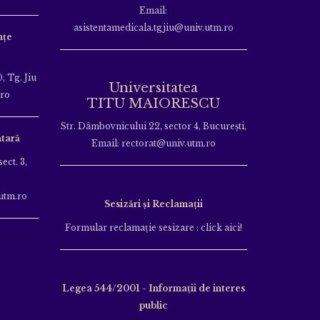
Email:
asistentamedicala.tgjiu@univ.utm.ro
nțe
, Tg. Jiu
Universitatea
.ro
TITU MAIORESCU
Str. Dâmbovnicului 22, sector 4, București,
tară
Email: rectorat@univ.utm.ro
ect. 3,
utm.ro
Sesizări și Reclamații
Formular reclamație sesizare : click aici!
Legea 544/2001 - Informații de interes
public