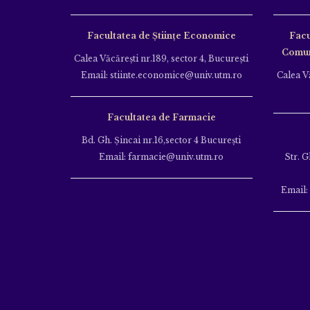
Facultatea de Științe Economice
Facu
Comuni
Calea Văcăreşti nr.189, sector 4, Bucureşti
Email: stiinte.economice@univ.utm.ro
Calea Vă
Facultatea de Farmacie
Bd. Gh. Şincai nr.16,sector 4 Bucureşti
Email: farmacie@univ.utm.ro
Str. G
Email: