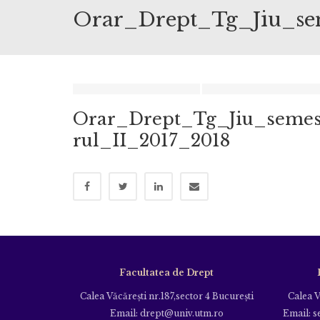
Orar_Drept_Tg_Jiu_se
Orar_Drept_Tg_Jiu_semes
rul_II_2017_2018
Facultatea de Drept
Calea Văcăreşti nr.187,sector 4 Bucureşti
Calea V
Email: drept@univ.utm.ro
Email: s