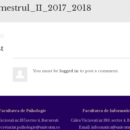
mestrul_II_2017_2018
t
You must be
logged in
to post a comment.
Facultatea de Psihologie
Facultatea de Informati
ăcăreşti nr.187,sector 4, Bucureşti
Calea Văcăreşti nr.189, sector 4, 
ecretariat.psihologie@univ.utm.ro
Email: informatica@univ.ut