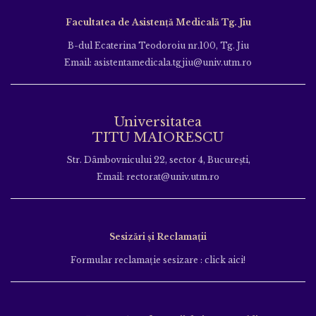
Facultatea de Asistență Medicală Tg. Jiu
B-dul Ecaterina Teodoroiu nr.100, Tg. Jiu
Email: asistentamedicala.tgjiu@univ.utm.ro
Universitatea
TITU MAIORESCU
Str. Dâmbovnicului 22, sector 4, București,
Email: rectorat@univ.utm.ro
Sesizări și Reclamații
Formular reclamație sesizare : click aici!