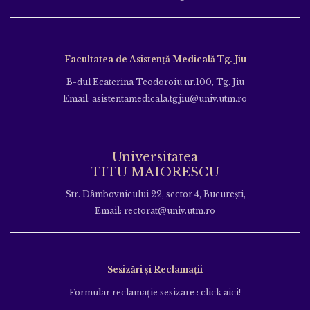
Facultatea de Asistență Medicală Tg. Jiu
B-dul Ecaterina Teodoroiu nr.100, Tg. Jiu
Email: asistentamedicala.tgjiu@univ.utm.ro
Universitatea
TITU MAIORESCU
Str. Dâmbovnicului 22, sector 4, București,
Email: rectorat@univ.utm.ro
Sesizări și Reclamații
Formular reclamație sesizare : click aici!