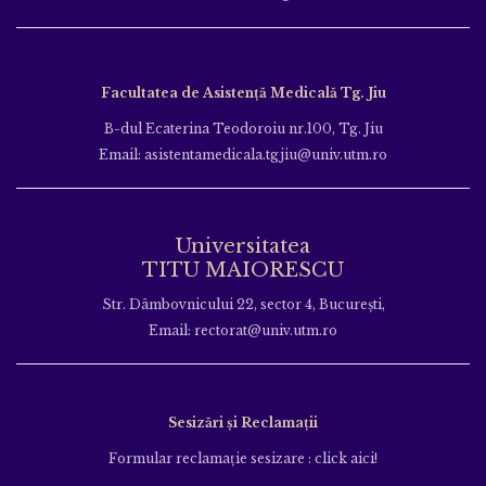
Facultatea de Asistență Medicală Tg. Jiu
B-dul Ecaterina Teodoroiu nr.100, Tg. Jiu
Email: asistentamedicala.tgjiu@univ.utm.ro
Universitatea
TITU MAIORESCU
Str. Dâmbovnicului 22, sector 4, București,
Email: rectorat@univ.utm.ro
Sesizări și Reclamații
Formular reclamație sesizare : click aici!