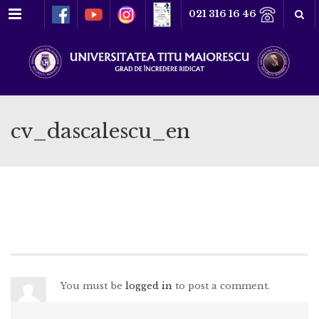
Meniu
021 316 16 46
cv_dascalescu_en
You must be
logged in
to post a comment.