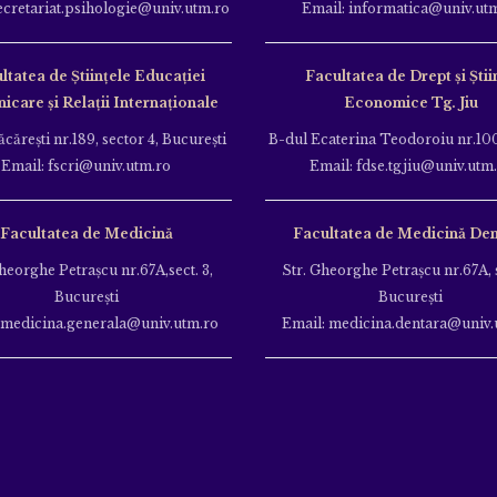
ecretariat.psihologie@univ.utm.ro
Email: informatica@univ.ut
ltatea de Ştiinţele Educației
Facultatea de Drept și Știi
care și Relații Internaționale
Economice Tg. Jiu
căreşti nr.189, sector 4, Bucureşti
B-dul Ecaterina Teodoroiu nr.100
Email: fscri@univ.utm.ro
Email: fdse.tgjiu@univ.utm
Facultatea de Medicină
Facultatea de Medicină Den
heorghe Petraşcu nr.67A,sect. 3,
Str. Gheorghe Petraşcu nr.67A, s
Bucureşti
Bucureşti
 medicina.generala@univ.utm.ro
Email: medicina.dentara@univ.