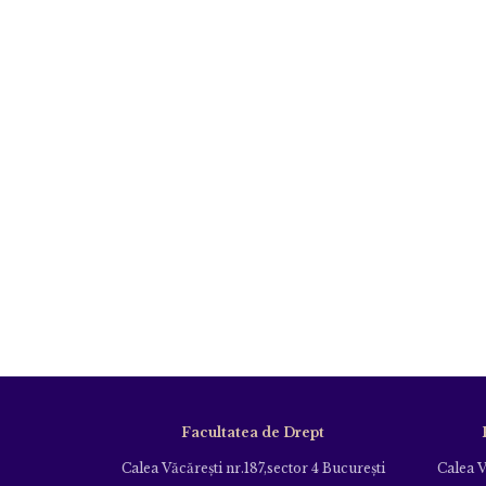
Facultatea de Drept
Calea Văcăreşti nr.187,sector 4 Bucureşti
Calea V