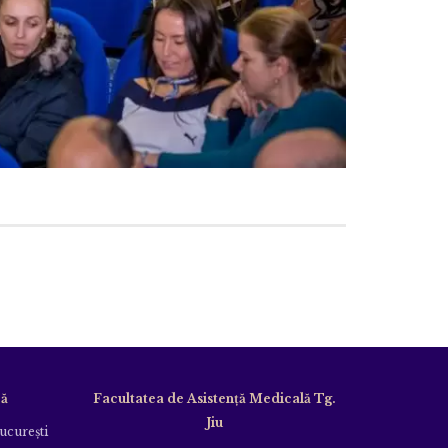
că
Facultatea de Asistență Medicală Tg.
Jiu
Bucureşti