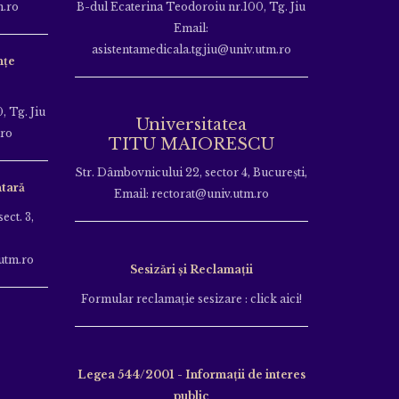
m.ro
B-dul Ecaterina Teodoroiu nr.100, Tg. Jiu
Email:
asistentamedicala.tgjiu@univ.utm.ro
nțe
, Tg. Jiu
Universitatea
.ro
TITU MAIORESCU
Str. Dâmbovnicului 22, sector 4, București,
tară
Email: rectorat@univ.utm.ro
ect. 3,
utm.ro
Sesizări și Reclamații
Formular reclamație sesizare : click aici!
Legea 544/2001 - Informații de interes
public