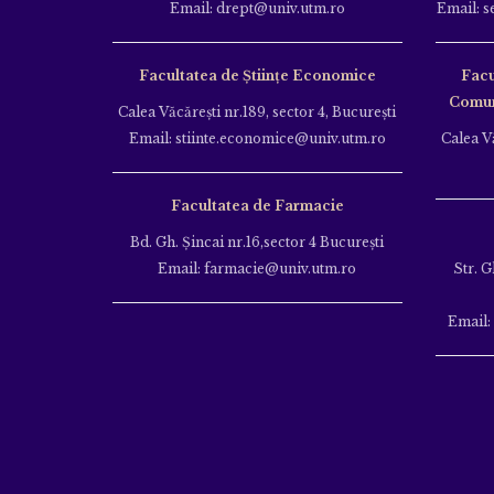
Email: drept@univ.utm.ro
Email: s
Facultatea de Științe Economice
Facu
Comuni
Calea Văcăreşti nr.189, sector 4, Bucureşti
Email: stiinte.economice@univ.utm.ro
Calea Vă
Facultatea de Farmacie
Bd. Gh. Şincai nr.16,sector 4 Bucureşti
Email: farmacie@univ.utm.ro
Str. G
Email: