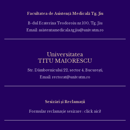
Facultatea de Asistență Medicală Tg. Jiu
B-dul Ecaterina Teodoroiu nr.100, Tg. Jiu
Email: asistentamedicala.tgjiu@univ.utm.ro
Universitatea
TITU MAIORESCU
Str. Dâmbovnicului 22, sector 4, București,
Email: rectorat@univ.utm.ro
Sesizări și Reclamații
Formular reclamație sesizare : click aici!