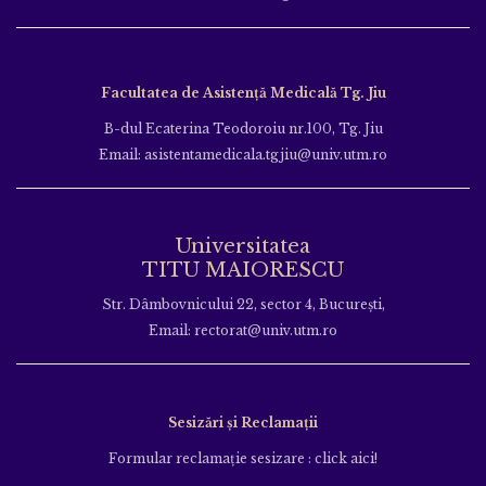
Facultatea de Asistență Medicală Tg. Jiu
B-dul Ecaterina Teodoroiu nr.100, Tg. Jiu
Email: asistentamedicala.tgjiu@univ.utm.ro
Universitatea
TITU MAIORESCU
Str. Dâmbovnicului 22, sector 4, București,
Email: rectorat@univ.utm.ro
Sesizări și Reclamații
Formular reclamație sesizare : click aici!