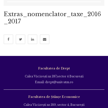
Extras_nomenclator_taxe_2016
_2017
Facultatea de Drept
Calea Văcăreşti nr.187,sector 4 Bucureşti
Email: drept@univ.utm.ro
Facultatea de Științe Economice
Calea Văcăreşti nr.189, sector 4, Bucureşti