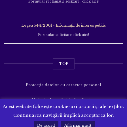
Formular reclamație sesizare : click aici!
Legea 544/2001 - Informații de interes public
Formular solicitare click aici!
TOP
Protecția datelor cu caracter personal
Website dezvoltat de
SenDesign
Acest website folosește cookie-uri proprii și ale terților.
Continuarea navigării implică acceptarea lor.
De acord
Află mai mult