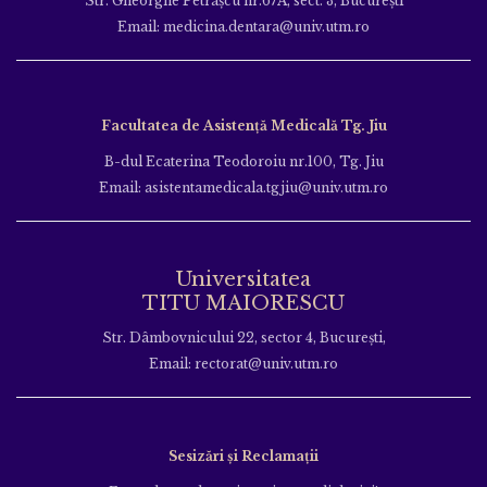
Str. Gheorghe Petraşcu nr.67A, sect. 3, Bucureşti
Email: medicina.dentara@univ.utm.ro
Facultatea de Asistență Medicală Tg. Jiu
B-dul Ecaterina Teodoroiu nr.100, Tg. Jiu
Email: asistentamedicala.tgjiu@univ.utm.ro
Universitatea
TITU MAIORESCU
Str. Dâmbovnicului 22, sector 4, București,
Email: rectorat@univ.utm.ro
Sesizări și Reclamații