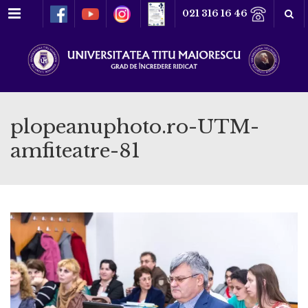
Meniu
021 316 16 46
plopeanuphoto.ro-UTM-
amfiteatre-81