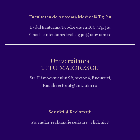
Facultatea de Asistență Medicală Tg. Jiu
B-dul Ecaterina Teodoroiu nr.100, Tg. Jiu
Email: asistentamedicala.tgjiu@univ.utm.ro
Universitatea
TITU MAIORESCU
Str. Dâmbovnicului 22, sector 4, București,
Email: rectorat@univ.utm.ro
Sesizări și Reclamații
Formular reclamație sesizare : click aici!