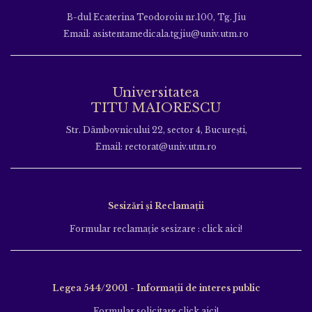
B-dul Ecaterina Teodoroiu nr.100, Tg. Jiu
Email: asistentamedicala.tgjiu@univ.utm.ro
Universitatea
TITU MAIORESCU
Str. Dâmbovnicului 22, sector 4, București,
Email: rectorat@univ.utm.ro
Sesizări și Reclamații
Formular reclamație sesizare : click aici!
Legea 544/2001 - Informații de interes public
Formular solicitare click aici!