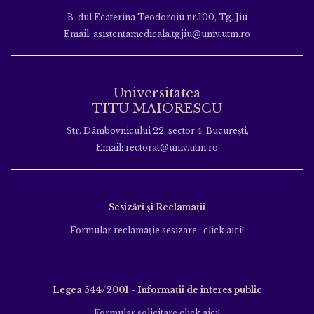
B-dul Ecaterina Teodoroiu nr.100, Tg. Jiu
Email: asistentamedicala.tgjiu@univ.utm.ro
Universitatea
TITU MAIORESCU
Str. Dâmbovnicului 22, sector 4, București,
Email: rectorat@univ.utm.ro
Sesizări și Reclamații
Formular reclamație sesizare : click aici!
Legea 544/2001 - Informații de interes public
Formular solicitare click aici!