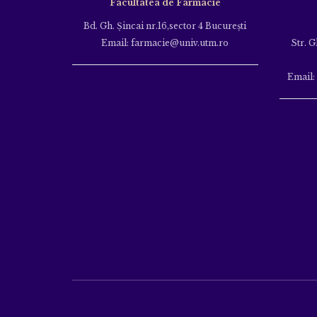
Facultatea de Farmacie
Bd. Gh. Şincai nr.16,sector 4 Bucureşti
Email: farmacie@univ.utm.ro
Str. G
Email: