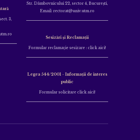
Str. Dâmbovnicului 22, sector 4, București,
tară
Email: rectorat@univ.utm.ro
ect. 3,
utm.ro
Sesizări și Reclamații
Formular reclamație sesizare : click aici!
Legea 544/2001 - Informații de interes
public
Formular solicitare click aici!