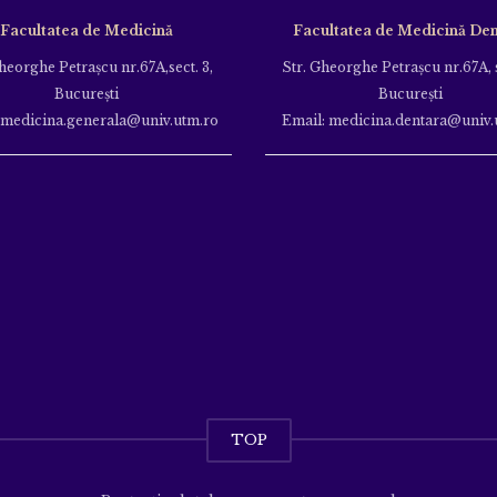
Facultatea de Medicină
Facultatea de Medicină Den
heorghe Petraşcu nr.67A,sect. 3,
Str. Gheorghe Petraşcu nr.67A, s
Bucureşti
Bucureşti
 medicina.generala@univ.utm.ro
Email: medicina.dentara@univ.
TOP