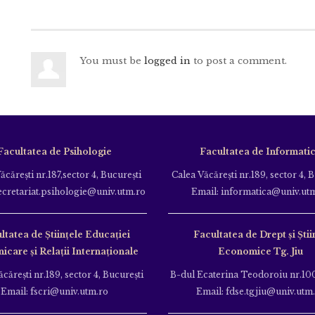
You must be
logged in
to post a comment.
Facultatea de Psihologie
Facultatea de Informati
ăcăreşti nr.187,sector 4, Bucureşti
Calea Văcăreşti nr.189, sector 4, 
ecretariat.psihologie@univ.utm.ro
Email: informatica@univ.ut
ltatea de Ştiinţele Educației
Facultatea de Drept și Știi
care și Relații Internaționale
Economice Tg. Jiu
căreşti nr.189, sector 4, Bucureşti
B-dul Ecaterina Teodoroiu nr.100
Email: fscri@univ.utm.ro
Email: fdse.tgjiu@univ.utm