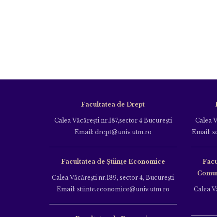
Facultatea de Drept
Calea Văcăreşti nr.187,sector 4 Bucureşti
Calea V
Email: drept@univ.utm.ro
Email: s
Facultatea de Științe Economice
Facu
Comuni
Calea Văcăreşti nr.189, sector 4, Bucureşti
Email: stiinte.economice@univ.utm.ro
Calea Vă