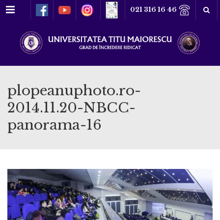
Meniu
021 316 16 46
plopeanuphoto.ro-
2014.11.20-NBCC-
panorama-16