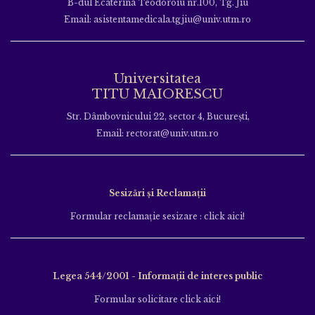
B-dul Ecaterina Teodoroiu nr.100, Tg. Jiu
Email: asistentamedicala.tgjiu@univ.utm.ro
Universitatea
TITU MAIORESCU
Str. Dâmbovnicului 22, sector 4, București,
Email: rectorat@univ.utm.ro
Sesizări și Reclamații
Formular reclamație sesizare : click aici!
Legea 544/2001 - Informații de interes public
Formular solicitare click aici!