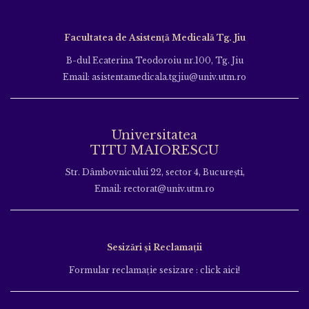
Facultatea de Asistență Medicală Tg. Jiu
B-dul Ecaterina Teodoroiu nr.100, Tg. Jiu
Email: asistentamedicala.tgjiu@univ.utm.ro
Universitatea
TITU MAIORESCU
Str. Dâmbovnicului 22, sector 4, București,
Email: rectorat@univ.utm.ro
Sesizări și Reclamații
Formular reclamație sesizare : click aici!