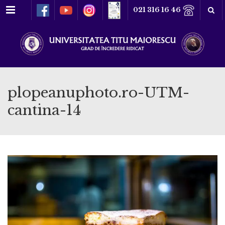
Meniu
021 316 16 46
plopeanuphoto.ro-UTM-
cantina-14