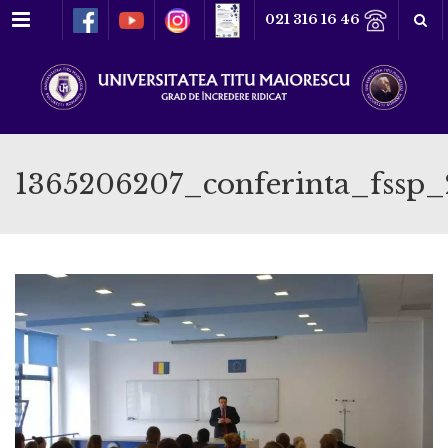
Meniu
021 316 16 46
1365206207_conferinta_fssp