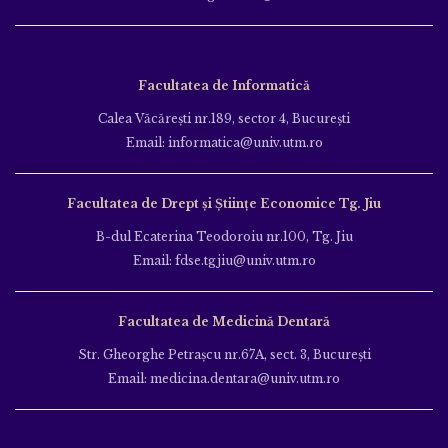
Facultatea de Informatică
Calea Văcăreşti nr.189, sector 4, Bucureşti
Email: informatica@univ.utm.ro
Facultatea de Drept și Științe Economice Tg. Jiu
B-dul Ecaterina Teodoroiu nr.100, Tg. Jiu
Email: fdse.tgjiu@univ.utm.ro
Facultatea de Medicină Dentară
Str. Gheorghe Petraşcu nr.67A, sect. 3, Bucureşti
Email: medicina.dentara@univ.utm.ro