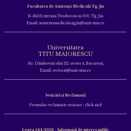
Facultatea de Asistență Medicală Tg. Jiu
B-dul Ecaterina Teodoroiu nr.100, Tg. Jiu
Email: asistentamedicala.tgjiu@univ.utm.ro
Universitatea
TITU MAIORESCU
Str. Dâmbovnicului 22, sector 4, București,
Email: rectorat@univ.utm.ro
Sesizări și Reclamații
Formular reclamație sesizare : click aici!
Legea 544/2001 - Informații de interes public