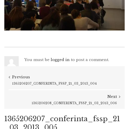
You must be
logged in
to post a comment.
Previous
1365206207_CONFERINTA_FSSP_21_03_2013_004
Next
1365206208_CONFERINTA_FSSP_21_03_2013_006
1365206207_conferinta_fssp_21
_03_2013_005