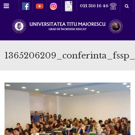
Meniu
021 316 16 46
1365206209_conferinta_fss