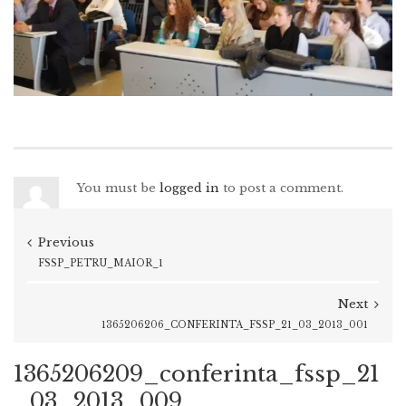
You must be
logged in
to post a comment.
Previous
FSSP_PETRU_MAIOR_1
Next
1365206206_CONFERINTA_FSSP_21_03_2013_001
1365206209_conferinta_fssp_21
_03_2013_009