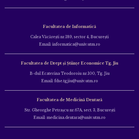
Facultatea de Informatică
Calea Văcăreşti nr.189, sector 4, Bucureşti
Email: informatica@univ.utm.ro
Facultatea de Drept și Științe Economice Tg. Jiu
B-dul Ecaterina Teodoroiu nr.100, Tg. Jiu
Email: fdse.tgjiu@univ.utm.ro
Facultatea de Medicină Dentară
Str. Gheorghe Petraşcu nr.67A, sect. 3, Bucureşti
Email: medicina.dentara@univ.utm.ro