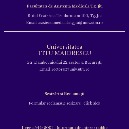
Facultatea de Asistență Medicală Tg. Jiu
B-dul Ecaterina Teodoroiu nr.100, Tg. Jiu
Email: asistentamedicala.tgjiu@univ.utm.ro
Universitatea
TITU MAIORESCU
Str. Dâmbovnicului 22, sector 4, București,
Email: rectorat@univ.utm.ro
Sesizări și Reclamații
Formular reclamație sesizare : click aici!
Legea 544/2001 - Informații de interes public